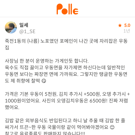
일세
5.0
1년
@1_SE
죽전1동의 (나름) 노포였던 포메인이 나간 곳에 자리잡은 우동
집

사장님 한 분이 운영하는 가게인듯 합니다.

육수도 직접 끓이고 우동면을 자가제면 하신다는데 일반적인 
우동면 보다는 짜장면 면에 가까워요. 그렇지만 탱글한 우동면
도 제 취향에 찰떡 😋

가격은 기본 우동이 5천원, 김치 추가시 +500원, 오뎅 추가시 +
1000원이었어요. 사진의 오뎅김치우동은 6500원! 진짜 저렴
했어요.

김밥 같은 외부음식도 반입된다고 하니 날 추울 때 김밥 한 줄 
싸가서 뜨끈~한 우동 국물이랑 같이 먹어봐야겠어요 😊

참고로 음료종류도 판매하지 않습니다!!!
