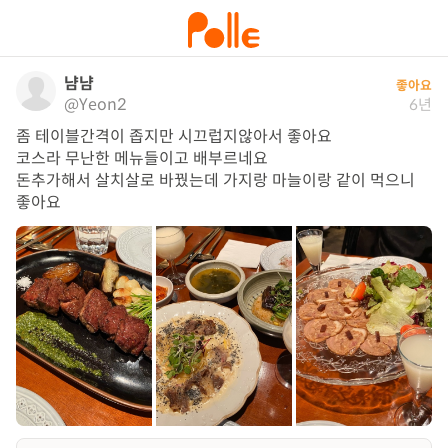
냠냠
좋아요
@Yeon2
6년
좀 테이블간격이 좁지만 시끄럽지않아서 좋아요

코스라 무난한 메뉴들이고 배부르네요

돈추가해서 살치살로 바꿨는데 가지랑 마늘이랑 같이 먹으니 
좋아요