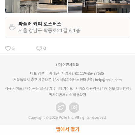
파퓰러 커피 로스터스
서울 강남구 학동로21길 6 1층
5
0
(주)어떤사람들
대표 김류미, 황대산
사업자번호: 119-86-87585
서울특별시 중구 세종대로 136 서울파이낸스센터 3층
help@polle.com
사용 가이드
자주 묻는 질문
커뮤니티 가이드
서비스 이용약관
개인정보 취급방침
위치기반서비스 이용약관
Copyright © 2026 Polle Inc. All rights reserved.
앱에서 열기