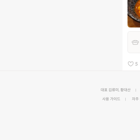
5
대표 김류미, 황대산
사용 가이드
자주