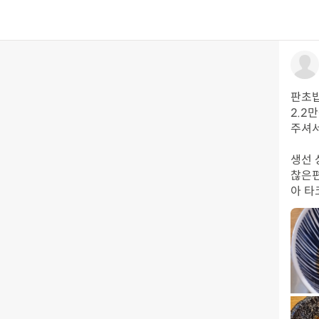
판초밥
2.2
주셔서
생선 
찮은편
아 타