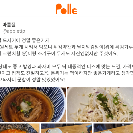
마름질
@appletip
 드시기에 정말 좋은가게

만원세트 두개 시켜서 먹으니 튀김약간과 날치알김말이(위에 튀김가루
 크런치함 짱)이랑 조기구이 두개도 사진엔없지만 주셨어요.

상태도 좋고 밥양과 와사비 모두 딱 대중적인 니즈에 맞는 느낌. 가격
이고 접객도 친절하고용. 분위기는 평이하지만 좋은가게라고 생각합
코와사비 군함이 정말 맛있었어요!