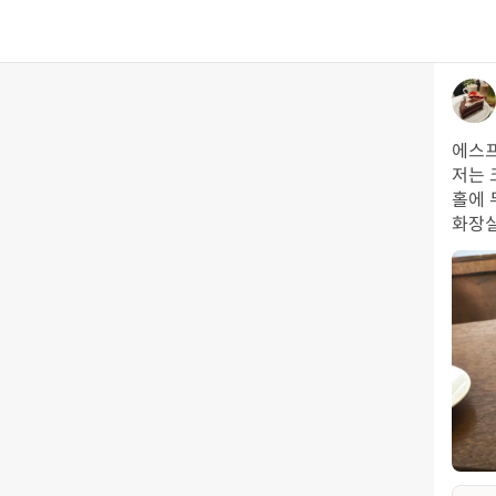
에스프
저는 
홀에 
화장