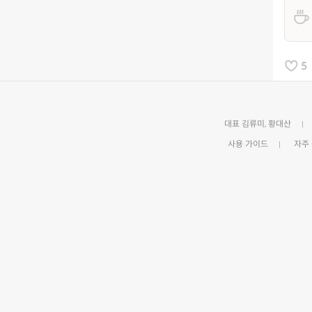
5
대표 김류미, 황대산
사용 가이드
자주