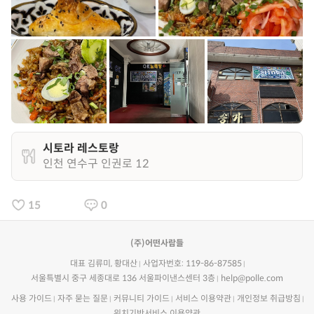
시토라 레스토랑
인천 연수구 인권로 12
15
0
(주)어떤사람들
대표 김류미, 황대산
사업자번호: 119-86-87585
서울특별시 중구 세종대로 136 서울파이낸스센터 3층
help@polle.com
사용 가이드
자주 묻는 질문
커뮤니티 가이드
서비스 이용약관
개인정보 취급방침
위치기반서비스 이용약관