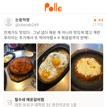
논동먹짱
4.5
11개월
@cherish249
언제가도 맛있다.. 그냥 냅다 매운 게 아니라 맛있게 맵고 계란
후라이는 추가해서 또 먹어야함ㅎㅎ 볶음밥까지 완벽!
철수네 매운갈비찜
대전 유성구 대학로 31 한진리조트 1층