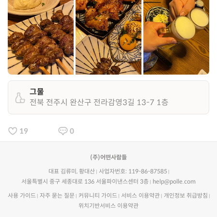
그물
전북 전주시 완산구 전라감영3길 13-7 1층
19
0
(주)어떤사람들
대표 김류미, 황대산
사업자번호: 119-86-87585
서울특별시 중구 세종대로 136 서울파이낸스센터 3층
help@polle.com
사용 가이드
자주 묻는 질문
커뮤니티 가이드
서비스 이용약관
개인정보 취급방침
위치기반서비스 이용약관