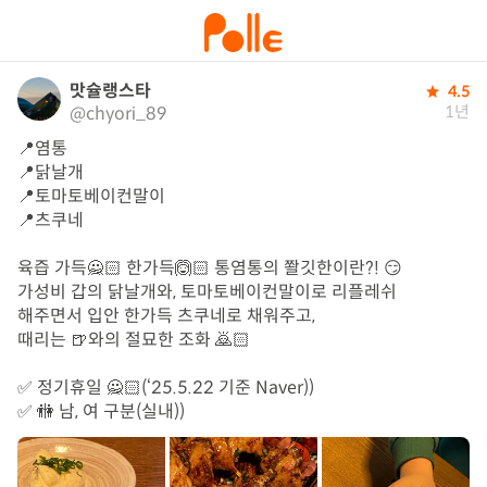
맛슐랭스타
4.5
1년
@chyori_89
📍염통

📍닭날개

📍토마토베이컨말이

📍츠쿠네

육즙 가득🙅🏻 한가득🙆🏻 통염통의 쫠깃한이란?! 😏

가성비 갑의 닭날개와, 토마토베이컨말이로 리플레쉬

해주면서 입안 한가득 츠쿠네로 채워주고,

때리는 🍺와의 절묘한 조화 🙇🏻

✅ 정기휴일 🙅🏻(‘25.5.22 기준 Naver))

✅ 🚻 남, 여 구분(실내))