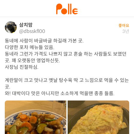
삼치맘
좋아요
@dbsskfl00
3년
동네에 사람이 바글바글 하길래 가본 곳.

다양한 포차 메뉴들 있음. 

동네라 그런가 가격도 나쁘지 않고 혼술 하는 사람들도 보였던 
곳. 꽤 오랫동안 영업하신듯.

사장님 친절하심.

계란말이 크고 맛나고 옛날 탕수육 딱 고 느낌으로 먹을 수 있는
곳. 

와! 대박이다 맛은 아니지만 소소하게 먹을땐 종종 들름.