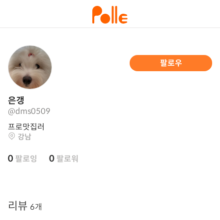
팔로우
은갱
@dms0509
프로맛집러
강남
0
0
팔로잉
팔로워
리뷰
6개