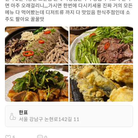
면 아주 오래걸리니,,,,가시면 한번에 다시키세용 진짜 거의 모든
메뉴 다 먹어봤는데 디저트류 까지 다 맛있음 한식주점인데 소
주도 팔아요 꿀꿀맛
한표
서울 강남구 논현로142길 11
5
0