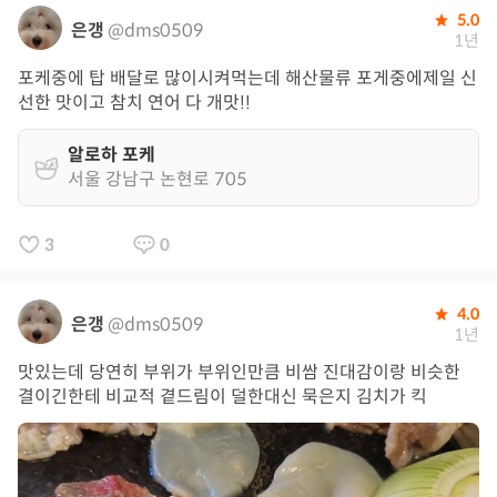
5.0
은갱
@dms0509
1년
포케중에 탑 배달로 많이시켜먹는데 해산물류 포게중에제일 신
선한 맛이고 참치 연어 다 개맛!!
알로하 포케
서울 강남구 논현로 705
3
0
4.0
은갱
@dms0509
1년
맛있는데 당연히 부위가 부위인만큼 비쌈 진대감이랑 비슷한
결이긴한테 비교적 곁드림이 덜한대신 묵은지 김치가 킥