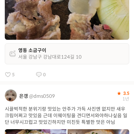
영동 소금구이
서울 강남구 강남대로124길 10
5
0
3.5
은갱
@dms0509
1년
시끌벅적한 분위기랑 맛있는 안주가 가득 사진엔 없지만 새우
크림어쩌고 맛있음 근데 이웨이팅을 견디면서와야하나싶음 일
단 너무시끄럽고 맛있긴하지만 미친듯 특별한 맛은 아님