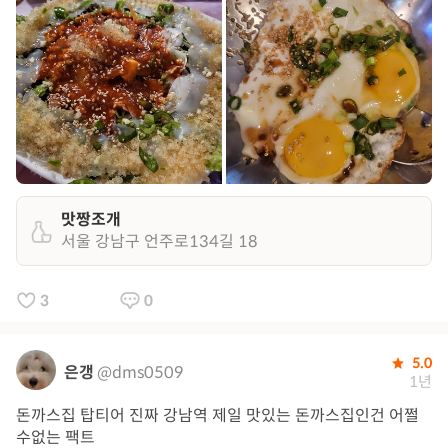
맛짱조개
서울 강남구 언주로134길 18
3
0
5.0
은갱
@dms0509
1년
돈까스집 탑티어 진짜 강남역 제일 맛있는 돈까스집인건 어쩔
수없는 팩트