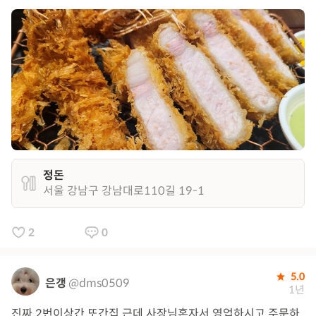
정돈
서울 강남구 강남대로110길 19-1
2
0
5.0
은갱
@dms0509
1년
진짜 2번이상간 또간집 근데 사장님혼자서 영업하시고 주문하