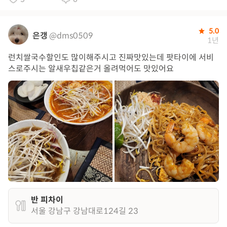
5.0
은갱
@dms0509
1년
런치쌀국수할인도 많이해주시고 진짜맛있는데 팟타이에 서비
스로주시는 알새우칩같은거 올려먹어도 맛있어요
반 피차이
서울 강남구 강남대로124길 23