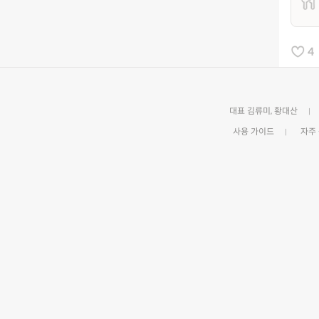
4
대표 김류미, 황대산
사용 가이드
자주