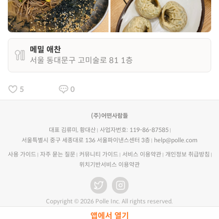
메밀 애찬
서울 동대문구 고미술로 81 1층
5
0
(주)어떤사람들
대표 김류미, 황대산
사업자번호: 119-86-87585
서울특별시 중구 세종대로 136 서울파이낸스센터 3층
help@polle.com
사용 가이드
자주 묻는 질문
커뮤니티 가이드
서비스 이용약관
개인정보 취급방침
위치기반서비스 이용약관
Copyright © 2026 Polle Inc. All rights reserved.
앱에서 열기