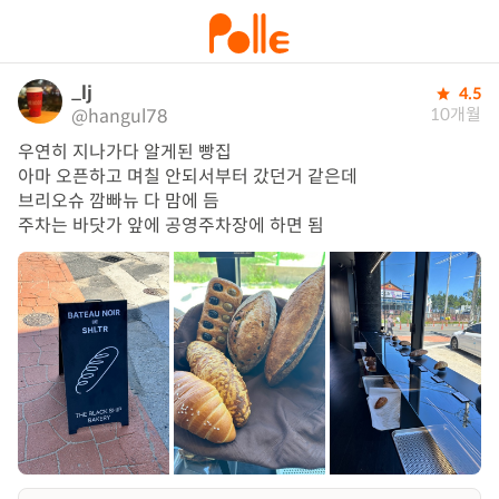
_lj
4.5
10개월
@hangul78
우연히 지나가다 알게된 빵집

아마 오픈하고 며칠 안되서부터 갔던거 같은데

브리오슈 깜빠뉴 다 맘에 듬

주차는 바닷가 앞에 공영주차장에 하면 됨