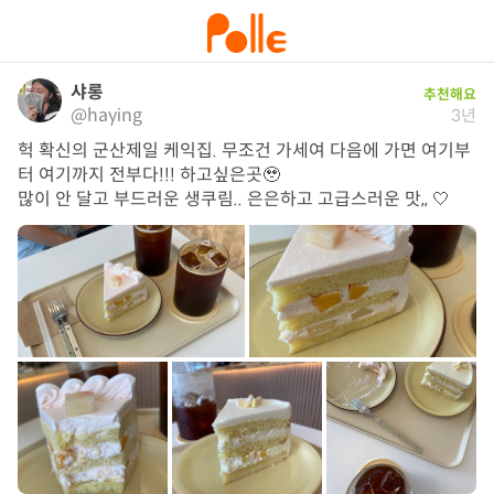
샤롱
추천해요
@haying
3년
헉 확신의 군산제일 케익집. 무조건 가세여 다음에 가면 여기부
터 여기까지 전부다!!! 하고싶은곳🥹

많이 안 달고 부드러운 생쿠림.. 은은하고 고급스러운 맛,, 🤍