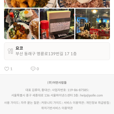
요코
부산 동래구 명륜로139번길 17 1층
1
0
(주)어떤사람들
대표 김류미, 황대산
사업자번호: 119-86-87585
서울특별시 중구 세종대로 136 서울파이낸스센터 3층
help@polle.com
사용 가이드
자주 묻는 질문
커뮤니티 가이드
서비스 이용약관
개인정보 취급방침
위치기반서비스 이용약관