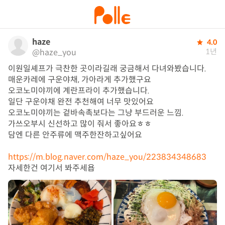
haze
4.0
1년
@haze_you
이원일셰프가 극찬한 곳이라길래 궁금해서 다녀와봤습니다.

매운카레에 구운야채, 가아라게 추가했구요

오코노미야끼에 계란프라이 추가했습니다.

일단 구운야채 완전 추천해여 너무 맛있어요

오코노미야끼는 겉바속촉보다는 그냥 부드러운 느낌.

가쓰오부시 신선하고 많이 줘서 좋아요ㅎㅎ

담엔 다른 안주류에 맥주한잔하고싶어요

https://m.blog.naver.com/haze_you/223834348683
자세한건 여기서 봐주세욥