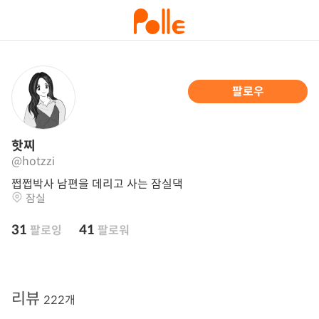
팔로우
핫찌
@hotzzi
쩝쩝박사 남편을 데리고 사는 잠실댁
잠실
31
41
팔로잉
팔로워
리뷰
222개