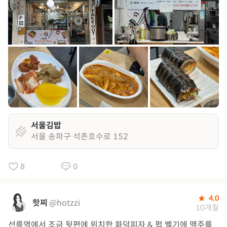
서울김밥
서울 송파구 석촌호수로 152
8
0
4.0
핫찌
@hotzzi
10개월
선릉역에서 조금 뒷편에 위치한 화덕피자 & 펍 벨기에 맥주를