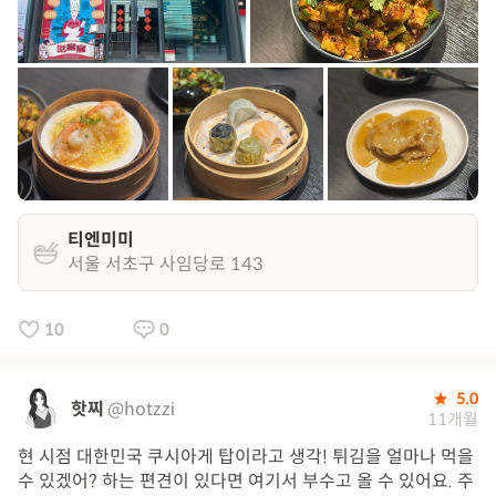
티엔미미
서울 서초구 사임당로 143
10
0
5.0
핫찌
@hotzzi
11개월
현 시점 대한민국 쿠시아게 탑이라고 생각! 튀김을 얼마나 먹을
수 있겠어? 하는 편견이 있다면 여기서 부수고 올 수 있어요. 주