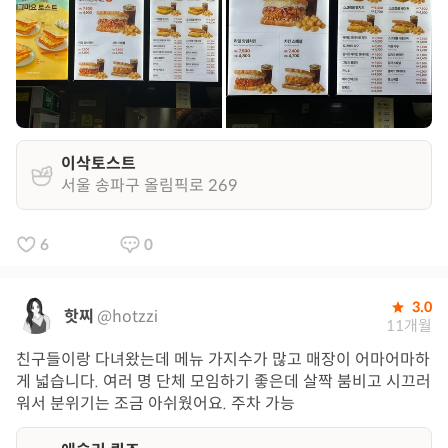
이삭토스트
서울 송파구 올림픽로 269
6
0
3.0
핫찌
@hotzzi
11개월
친구들이랑 다녀왔는데 메뉴 가지수가 많고 매장이 어마어마하
게 넓습니다. 여러 명 단체 모임하기 좋은데 살짝 붐비고 시끄러
워서 분위기는 조금 아쉬웠어요. 주차 가능