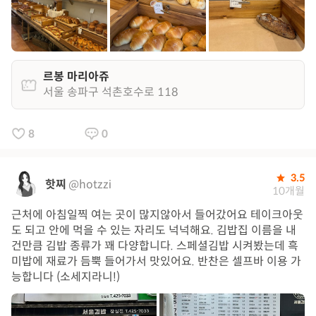
르봉 마리아쥬
서울 송파구 석촌호수로 118
8
0
3.5
핫찌
@hotzzi
10개월
근처에 아침일찍 여는 곳이 많지않아서 들어갔어요 테이크아웃
도 되고 안에 먹을 수 있는 자리도 넉넉해요. 김밥집 이름을 내
건만큼 김밥 종류가 꽤 다양합니다. 스페셜김밥 시켜봤는데 흑
미밥에 재료가 듬뿍 들어가서 맛있어요. 반찬은 셀프바 이용 가
능합니다 (소세지라니!)