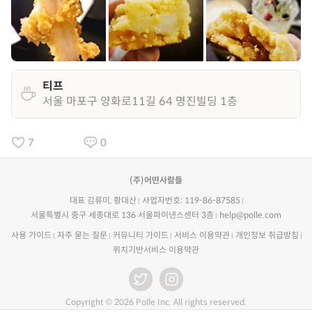
티프
서울 마포구 양화로11길 64 명진빌딩 1층
7
0
(주)어떤사람들
대표 김류미, 황대산
사업자번호: 119-86-87585
서울특별시 중구 세종대로 136 서울파이낸스센터 3층
help@polle.com
사용 가이드
자주 묻는 질문
커뮤니티 가이드
서비스 이용약관
개인정보 취급방침
위치기반서비스 이용약관
Copyright © 2026 Polle Inc. All rights reserved.