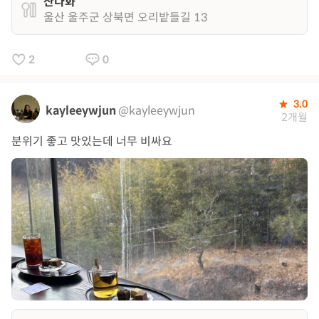
산다화
울산 울주군 상북면 오리밭들길 13
2
0
3.0
kayleeywjun
@kayleeywjun
2개월
분위기 좋고 맛있는데 너무 비싸요