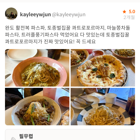
5.0
kayleeywjun
@kayleeywjun
2개월
완도 활전복 파스파, 토종벌집꿀 콰트로포르마지, 마늘쫑차돌
파스타, 트러플풍기파스타 먹었어요 다 맛있는데 토종벌집꿀
콰트로포르마지가 진짜 맛있어요! 꼭 드세요
필무렵