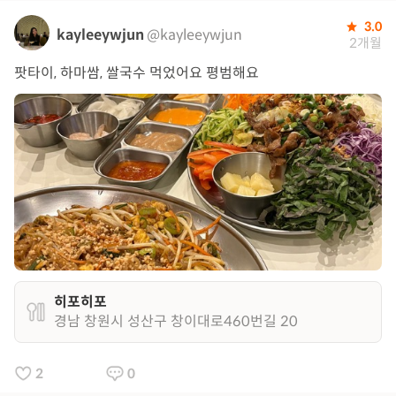
3.0
kayleeywjun
@kayleeywjun
2개월
팟타이, 하마쌈, 쌀국수 먹었어요 평범해요
히포히포
경남 창원시 성산구 창이대로460번길 20
2
0