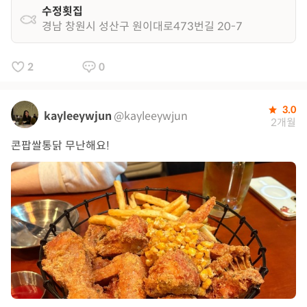
수정횟집
경남 창원시 성산구 원이대로473번길 20-7
2
0
3.0
kayleeywjun
@kayleeywjun
2개월
콘팝쌀통닭 무난해요!