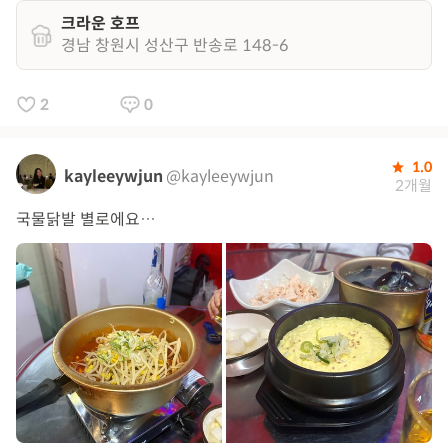
크라운 호프
경남 창원시 성산구 반송로 148-6
2
0
1.0
kayleeywjun
@kayleeywjun
2개월
국물닭발 별로에요…