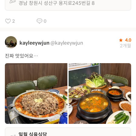
경남 창원시 성산구 용지로245번길 8
2
0
4.0
kayleeywjun
@kayleeywjun
2개월
진짜 맛있어요…
일월 식육식당