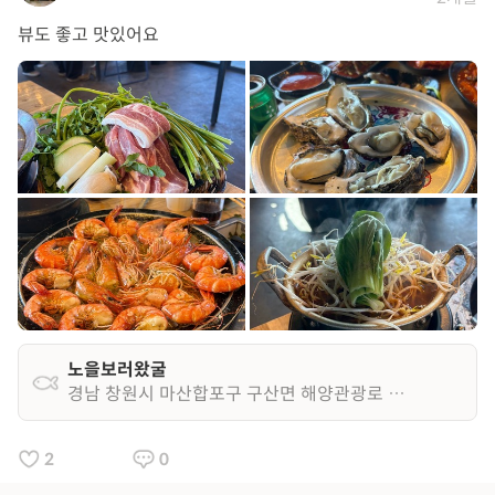
뷰도 좋고 맛있어요
노을보러왔굴
경남 창원시 마산합포구 구산면 해양관광로 1594
2
0