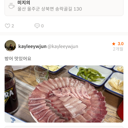
미지의
울산 울주군 상북면 송락골길 130
2
0
3.0
kayleeywjun
@kayleeywjun
2개월
방어 맛있어요