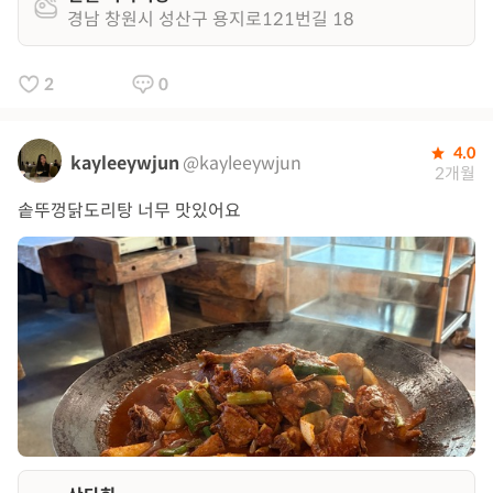
경남 창원시 성산구 용지로121번길 18
2
0
4.0
kayleeywjun
@kayleeywjun
2개월
솥뚜껑닭도리탕 너무 맛있어요