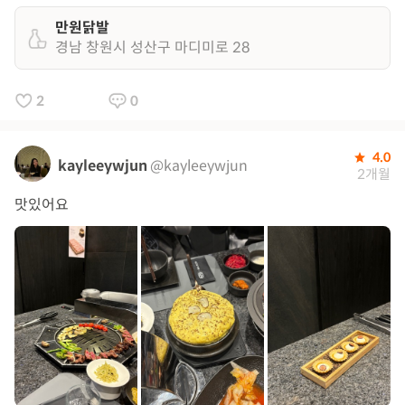
만원닭발
경남 창원시 성산구 마디미로 28
2
0
4.0
kayleeywjun
@kayleeywjun
2개월
맛있어요