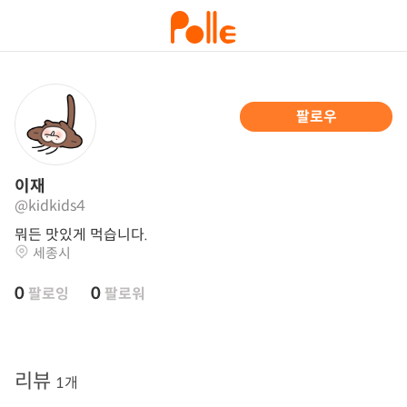
팔로우
이재
@kidkids4
뭐든 맛있게 먹습니다.
세종시
0
0
팔로잉
팔로워
리뷰
1개