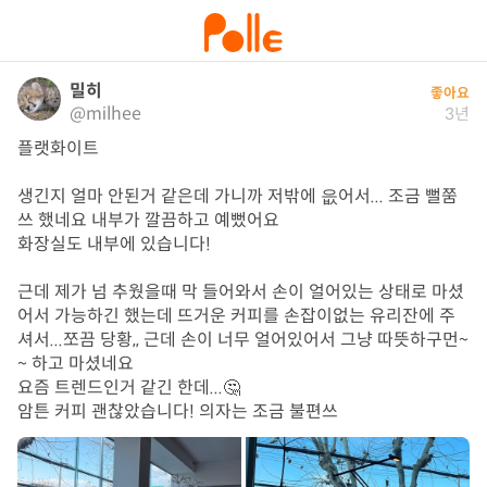
밀히
좋아요
@milhee
3년
플랫화이트

생긴지 얼마 안된거 같은데 가니까 저밖에 읎어서... 조금 뻘쭘
쓰 했네요 내부가 깔끔하고 예뻤어요

화장실도 내부에 있습니다!

근데 제가 넘 추웠을때 막 들어와서 손이 얼어있는 상태로 마셨
어서 가능하긴 했는데 뜨거운 커피를 손잡이없는 유리잔에 주
셔서...쪼끔 당황,, 근데 손이 너무 얼어있어서 그냥 따뜻하구먼~
~ 하고 마셨네요

요즘 트렌드인거 같긴 한데...🤔

암튼 커피 괜찮았습니다! 의자는 조금 불편쓰