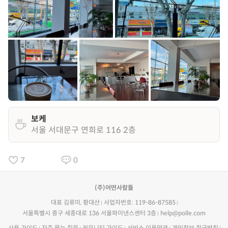
보케
서울 서대문구 연희로 116 2층
7
0
(주)어떤사람들
대표 김류미, 황대산
사업자번호: 119-86-87585
서울특별시 중구 세종대로 136 서울파이낸스센터 3층
help@polle.com
사용 가이드
자주 묻는 질문
커뮤니티 가이드
서비스 이용약관
개인정보 취급방침