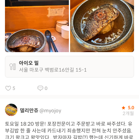
아이오 밀
서울 마포구 백범로16안길 15-1
5
0
5.0
델리만쥬
@myojoy
2개월
토요일 18:20 방문! 포장전문이고 주문받고 바로 싸주셨다. 유
부김밥 한 줄 사는데 카드내기 죄송했지만 전혀 눈치 안주셨음.
크기 왕크고 왕맛있다.. 받자마자 길밥(?) 했는데 신기하게 바로