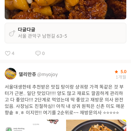
다글다글
서울 관악구 남현길 63-5
4
0
5.0
델리만쥬
@myojoy
1개월
서울대생한테 추천받은 맛집 탕이랑 샹궈랑 가격 똑같은 것 부
터가 근본.. 일단 맛있다!!!! 양도 많고 재료도 깔끔하게 관리하
고 다 좋았다!!! 2단계로 먹었는데 딱 좋았고 재방문 의사 완전
있음. 사장님도 친절하심!! 아직 내 샹궈 원픽은 신촌 미도 매운
향솥 ㅎ.ㅎ 이지만!! 여기를 2순위로~~ 재방문의사 ⭐️⭐️⭐️⭐️⭐️