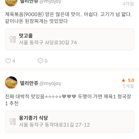
델리만쥬
@myojoy
4개월
제육볶음(9000원) 양은 많은데 맛이.. 아쉽다. 고기가 넘 얇다.
같이나돈 된장찌개는 맛있었다
맛고을
서울 동작구 사당로30길 74
4
0
5.0
델리만쥬
@myojoy
5개월
진짜 대박적 맛있음⭐️⭐️⭐️⭐️⭐️🤎🤎🤎 두명이 가면 제육1 청국장
1 추천
옹기종기 식당
서울 동작구 동작대로31길 27-12