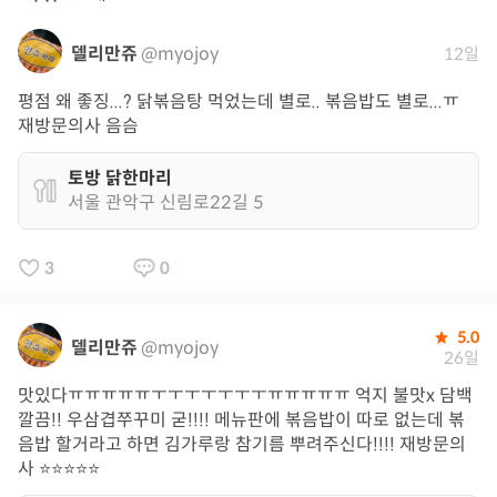
델리만쥬
@myojoy
12일
평점 왜 좋징...? 닭볶음탕 먹었는데 별로.. 볶음밥도 별로...ㅠ
재방문의사 음슴
토방 닭한마리
서울 관악구 신림로22길 5
3
0
5.0
델리만쥬
@myojoy
26일
맛있다ㅠㅠㅠㅠㅠㅜㅜㅜㅜㅜㅜㅜㅠㅠㅠㅠㅠ 억지 불맛x 담백
깔끔!! 우삼겹쭈꾸미 굳!!!! 메뉴판에 볶음밥이 따로 없는데 볶
음밥 할거라고 하면 김가루랑 참기름 뿌려주신다!!!! 재방문의
사 ⭐️⭐️⭐️⭐️⭐️