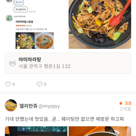
야미마라탕
서울 관악구 행운1길 132
4
0
5.0
델리만쥬
@myojoy
2개월
기대 안했는데 맛있음.. 굳... 웨이팅만 없으면 재방문 하고파