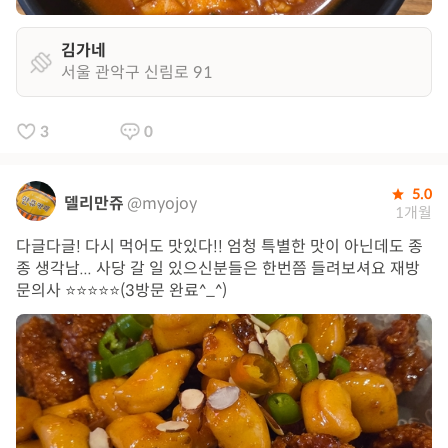
김가네
서울 관악구 신림로 91
3
0
5.0
델리만쥬
@myojoy
1개월
다글다글! 다시 먹어도 맛있다!! 엄청 특별한 맛이 아닌데도 종
종 생각남... 사당 갈 일 있으신분들은 한번쯤 들려보셔요 재방
문의사 ⭐️⭐️⭐️⭐️⭐️(3방문 완료^_^)