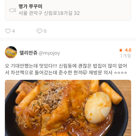
명가 쭈꾸미
서울 관악구 신림로18가길 32
4
0
4.0
델리만쥬
@myojoy
1개월
오 기대안했는데 맛있다!!! 신림동에 괜찮은 밥집이 많이 없어
서 차선책으로 들어갔는데 준수한 한끼🤭 재방문 의사 ⭐️⭐️⭐️⭐️