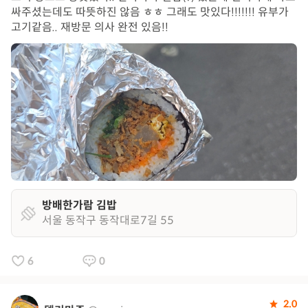
싸주셨는데도 따뜻하진 않음 ㅎㅎ 그래도 맛있다!!!!!!! 유부가
고기같음.. 재방문 의사 완전 있음!!
방배한가람 김밥
서울 동작구 동작대로7길 55
6
0
2.0