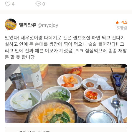
4
0
4.5
델리만쥬
@myojoy
5개월
맛있다! 새우젓이랑 다데기로 간은 셀프조절 하면 되고 건다기
실하고 안에 든 순대를 쌈장에 찍어 먹으니 술술 들어간다!! 그
리고 안에 진짜 예쁜 이모가 계셨음..ㅋㅋ 점심먹으러 종종 재방
문 할 듯 합니당