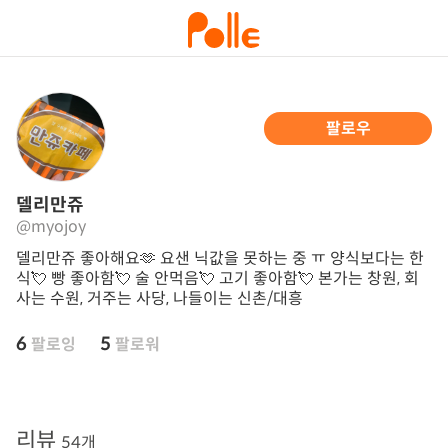
팔로우
델리만쥬
@myojoy
델리만쥬 좋아해요🫶 요샌 닉값을 못하는 중 ㅠ 양식보다는 한
식💘 빵 좋아함💘 술 안먹음💘 고기 좋아함💘 본가는 창원, 회
사는 수원, 거주는 사당, 나들이는 신촌/대흥
6
5
팔로잉
팔로워
리뷰
54개