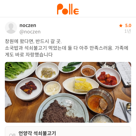
noczen
5.0
1년
@noczen
창원에 왔다면, 반드시 갈 곳.

소국밥과 석쇠불고기 먹었는데 둘 다 아주 만족스러움. 가족에
게도 바로 자랑했습니다
언양각 석쇠불고기