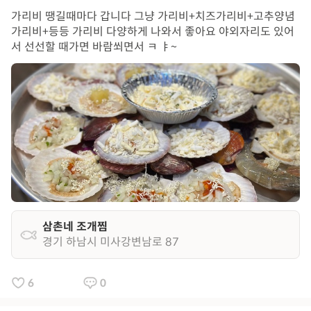
가리비 땡길때마다 갑니다 그냥 가리비+치즈가리비+고추양념
가리비+등등 가리비 다양하게 나와서 좋아요 야외자리도 있어
서 선선할 때가면 바람쐬면서 ㅋ ㅑ~
삼촌네 조개찜
경기 하남시 미사강변남로 87
6
0