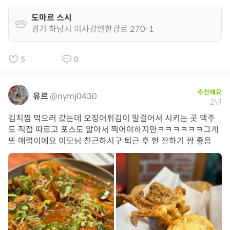
도마르 스시
경기 하남시 미사강변한강로 270-1
5
0
추천해요
유르
@nymj0430
2년
김치찜 먹으러 갔는데 오징어튀김이 말걸어서 시키는 곳 맥주
도 직접 따르고 포스도 알아서 찍어야하지만ㅋㅋㅋㅋㅋㅋ그게
또 매력이에요 이모님 친근하시구 퇴근 후 한 잔하기 짱 좋음