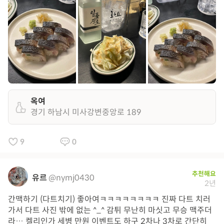
옥여
경기 하남시 미사강변중앙로 189
9
0
추천해요
유르
@nymj0430
2년
간맥하기 (다트치기) 좋아여ㅋㅋㅋㅋㅋㅋㅋㅋ 진짜 다트 치러
가서 다트 사진 밖에 없는 ^_^ 감튀 무난히 마싯고 무승 맥주더
라… 켈리인가 세병 만원 이벤트도 하구 2차나 3차로 간단히