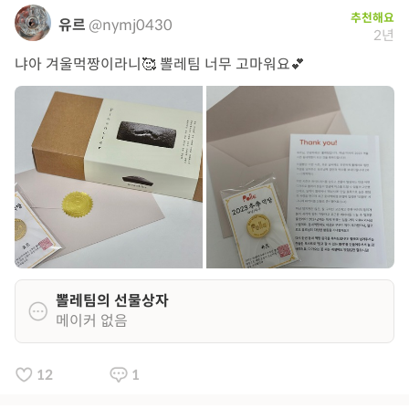
추천해요
유르
@nymj0430
2년
냐아 겨울먹짱이라니🥰 뽈레팀 너무 고마워요💕
뽈레팀의 선물상자
메이커 없음
12
1