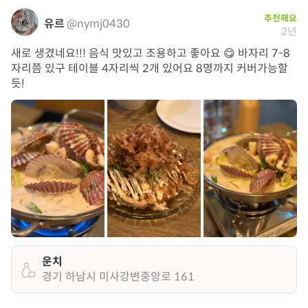
추천해요
유르
@nymj0430
2년
새로 생겼네요!!! 음식 맛있고 조용하고 좋아요 😋 바자리 7-8
자리쯤 있구 테이블 4자리씩 2개 있어요 8명까지 커버가능할
듯!
운치
경기 하남시 미사강변중앙로 161