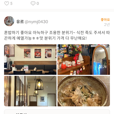
5
0
좋아요
유르
@nymj0430
2년
혼밥하기 좋아요 아늑하구 조용한 분위기~ 식전 죽도 주셔서 따
끈하게 예열가능ㅎㅎ맛 분위기 가격 다 무난해요!