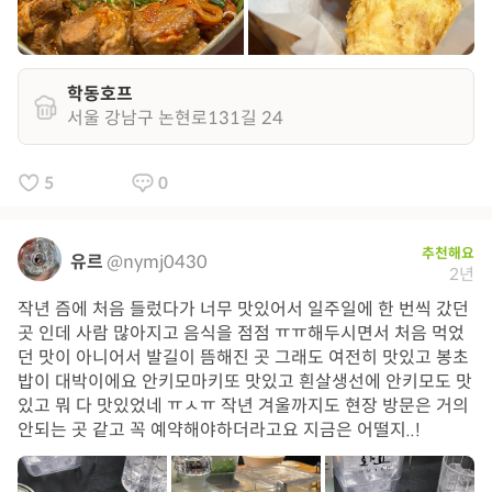
학동호프
서울 강남구 논현로131길 24
5
0
추천해요
유르
@nymj0430
2년
작년 즘에 처음 들렀다가 너무 맛있어서 일주일에 한 번씩 갔던
곳 인데 사람 많아지고 음식을 점점 ㅠㅠ해두시면서 처음 먹었
던 맛이 아니어서 발길이 뜸해진 곳 그래도 여전히 맛있고 봉초
밥이 대박이에요 안키모마키또 맛있고 흰살생선에 안키모도 맛
있고 뭐 다 맛있었네 ㅠㅅㅠ 작년 겨울까지도 현장 방문은 거의
안되는 곳 같고 꼭 예약해야하더라고요 지금은 어떨지..!