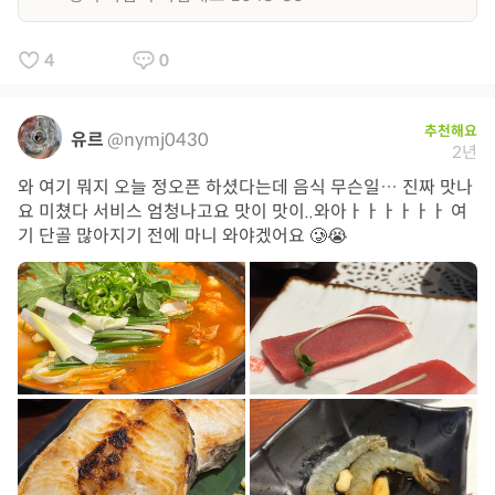
4
0
추천해요
유르
@nymj0430
2년
와 여기 뭐지 오늘 정오픈 하셨다는데 음식 무슨일… 진짜 맛나
요 미쳤다 서비스 엄청나고요 맛이 맛이..와아ㅏㅏㅏㅏㅏㅏ 여
기 단골 많아지기 전에 마니 와야겠어요 🥲😭