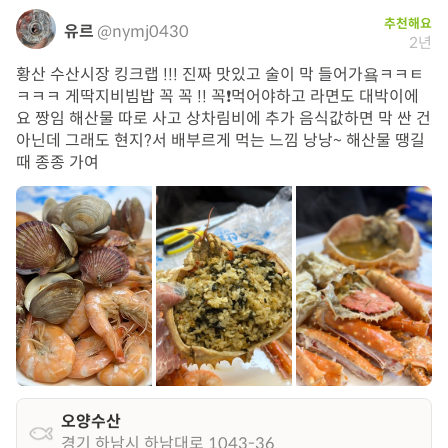
추천해요
유르
@nymj0430
2년
황산 수산시장 킹크랩 !!! 진짜 맛있고 술이 막 들어가욬ㅋㅋㅌ
ㅋㅋㅋ 게딱지비빔밥 꼭 꼭 !! 꼭❗️먹어야하고 라면도 대박이에
요 짱임 해산물 따로 사고 상차림비에 추가 음식값하면 막 싼 건
아닌데 그래도 현지?서 배부르게 먹는 느낌 낭낭~ 해산물 땡길
때 종종 가여 ️
오양수산
경기 하남시 하남대로 1043-36