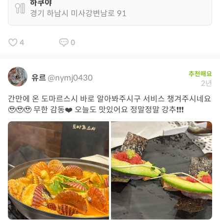
하쿠야
경기 하남시 미사강변남로 91
4
0
추천해요
유르
@nymj0430
2년
간만에 온 도마르스시 바로 알아봐주시구 서비스 챙겨주시네요
🥹🥹🥹 무한 감동❤️ 오늘도 맛있어요 정말정말 강추❗️❗️❗️