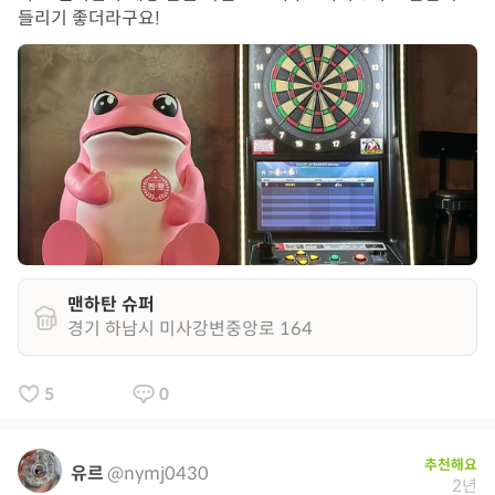
들리기 좋더라구요!
맨하탄 슈퍼
경기 하남시 미사강변중앙로 164
5
0
추천해요
유르
@nymj0430
2년