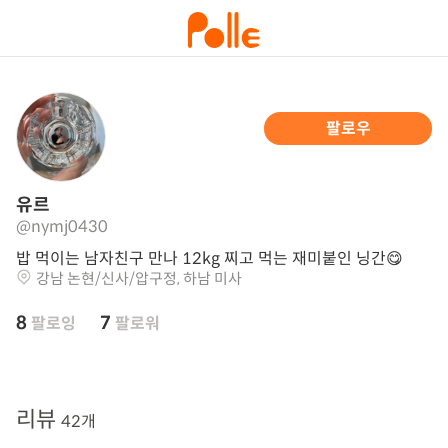
팔로우
유르
@nymj0430
밥 먹이는 남자친구 만나 12kg 찌고 먹는 재미붙인 닝간😋
강남 논현/신사/압구정, 하남 미사
8
7
팔로잉
팔로워
리뷰
42개