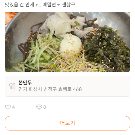
맛있음 간 안세고.. 메밀면도 괜찮구..
본만두
경기 화성시 병점구 효행로 468
4
0
더보기