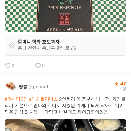
할머니 학화 호도과자
충남 천안시 동남구 만남로 62
3
0
4.0
땅콩
@peanut
1일
#파히타2인
#과카몰리나쵸
2인짜리 양 충분히 넉넉함,, 과카몰
리가 기본으로 안나와서 따로 시켰음 가게가 되게 작아서 웨이
팅은 항상 있을듯 ㅜ 다먹고 나갈때도 웨이팅중이었음