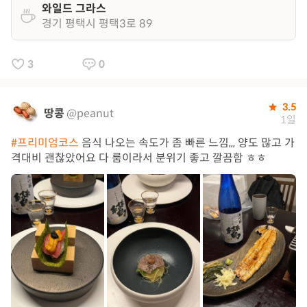
와일드 그라스
경기 평택시 평택3로 89
3
0
3.5
땅콩
@peanut
1일
#프리미엄코스
음식 나오는 속도가 좀 빠른 느낌,,, 양도 많고 가
격대비 괜찮았어요 다 룸이라서 분위기 좋고 깔끔함 ㅎㅎ