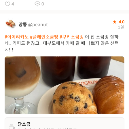
4
0
4.0
땅콩
@peanut
1일
#아메리카노
#플레인소금빵
#쿠키소금빵
이 집 소금빵 잘하
네.. 커피도 괜찮고.. 대부도에서 카페 갈 때 나쁘지 않은 선택
지!!!
단소금