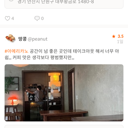
경기 안산시 단원구 대부황금로 1480-8
4
0
3.5
땅콩
@peanut
1일
#아메리카노
공간이 넘 좋은 곳인데 테이크아웃 해서 너무 아
쉽,,, 커피 맛은 생각보다 평범했지만,,,