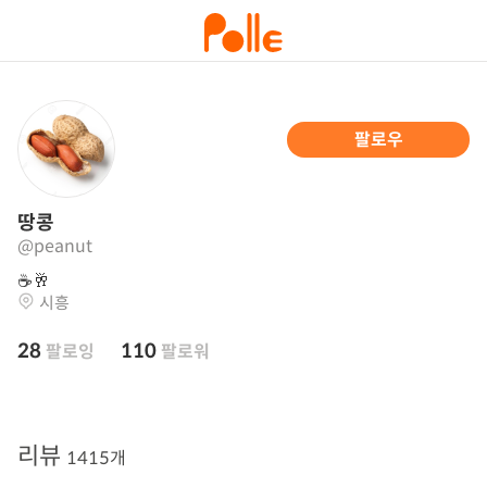
팔로우
땅콩
@peanut
☕️🥂
시흥
28
110
팔로잉
팔로워
리뷰
1415개