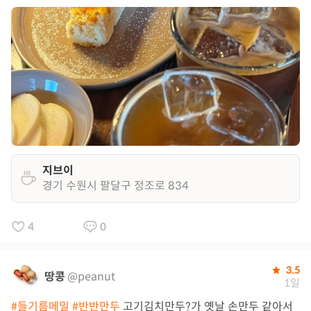
지브이
경기 수원시 팔달구 정조로 834
4
0
3.5
땅콩
@peanut
1일
#들기름메밀
#반반만두
고기김치만두?가 옛날 손만두 같아서