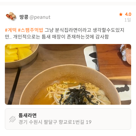
4.0
땅콩
@peanut
1일
#계떡
#스팸주먹밥
그냥 분식집라면이라고 생각할수도있지
만.. 개인적으로는 틈새 매장이 존재하는것에 감사함
틈새라면
경기 수원시 팔달구 향교로1번길 19