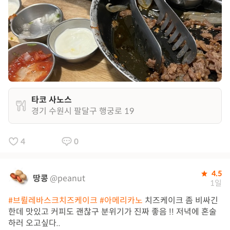
타코 사노스
경기 수원시 팔달구 행궁로 19
4
0
4.5
땅콩
@peanut
1일
#브륄레바스크치즈케이크
#아메리카노
치즈케이크 좀 비싸긴
한데 맛있고 커피도 괜찮구 분위기가 진짜 좋음 !! 저녁에 혼술
하러 오고싶다..