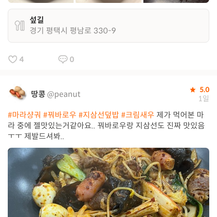
섶길
경기 평택시 평남로 330-9
4
0
5.0
땅콩
@peanut
1일
#마라샹궈
#꿔바로우
#지삼선덮밥
#크림새우
제가 먹어본 마
라 중에 젤맛있는거같아요.. 꿔바로우랑 지삼선도 진짜 맛있음
ㅜㅜ 제발드셔봐..