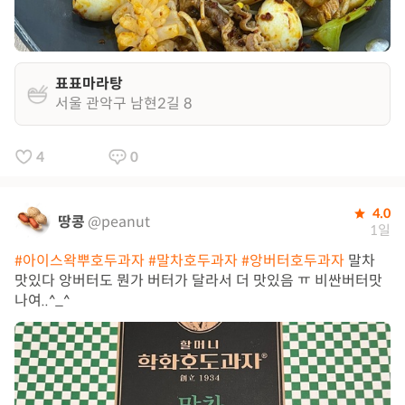
표표마라탕
서울 관악구 남현2길 8
4
0
4.0
땅콩
@peanut
1일
#아이스왁뿌호두과자
#말차호두과자
#앙버터호두과자
말차
맛있다 앙버터도 뭔가 버터가 달라서 더 맛있음 ㅠ 비싼버터맛
나여..^_^