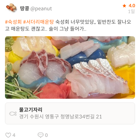
4.0
땅콩
@peanut
1일
#숙성회
#서더리매운탕
숙성회 너무맛있당,, 밑반찬도 잘나오
고 매운탕도 괜찮고.. 술이 그냥 들어가..
물고기자리
경기 수원시 영통구 청명남로34번길 21
4
0