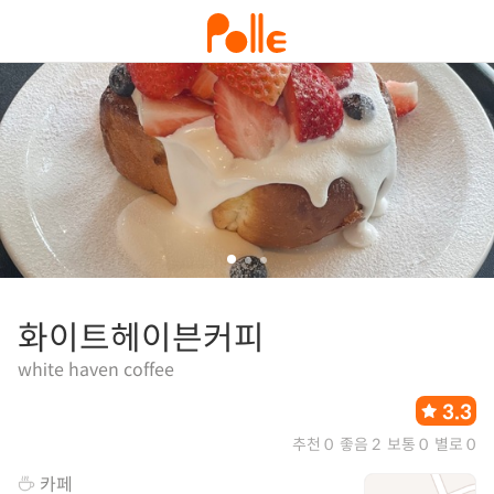
화이트헤이븐커피
white haven coffee
3.3
추천 0
좋음 2
보통 0
별로 0
카페