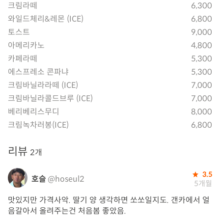
크림라떼
6,300
와일드체리&레몬 (ICE)
6,800
토스트
9,000
아메리카노
4,800
카페라떼
5,300
에스프레소 콘파냐
5,300
크림바닐라라떼 (ICE)
7,000
크림바닐라콜드브루 (ICE)
7,000
베리베리스무디
8,000
크림녹차러봉(ICE)
6,800
리뷰
2개
3.5
호슬
@hoseul2
5개월
맛있지만 가격사악. 딸기 양 생각하면 쏘쏘일지도. 갠카에서 얼
음갈아서 올려주는건 처음봄 좋았음.