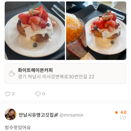
화이트헤이븐커피
경기 하남시 미사강변북로30번안길 22
3
0
4.0
안남시유명고깃집🍖
@mniamin
1년
빙수맛있어요