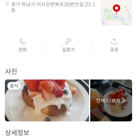
경기 하남시 미사강변북로30번안길 22 1
층
전화
길찾기
공유
사진
음식
전체 더보기
상세정보