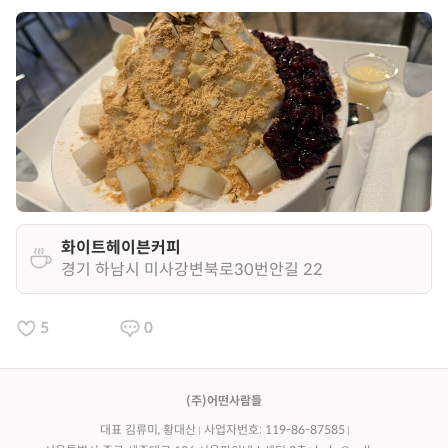
화이트헤이븐커피
경기 하남시 미사강변북로30번안길 22
5
0
(주)어떤사람들
대표 김류미, 황대산
사업자번호: 119-86-87585