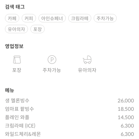
검색 태그
카페
커피
아인슈페너
크림라떼
주차가능
유아의자
포장
영업정보
포장
주차가능
유아의자
메뉴
생 멜론빙수
26,000
엄마표 팥빙수
18,500
플레인 와플
14,500
크림라떼 (ICE)
6,300
와일드체리&레몬
6,300