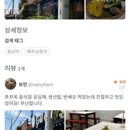
상세정보
검색 태그
동남아
베트남음식
리뷰
1개
4.0
보민
@rainy4am
1년
푸꾸옥 음식점 공심채, 생선밥, 반쎄오 먹었는데 친절하고 맛있
었어요! 무난합니다.