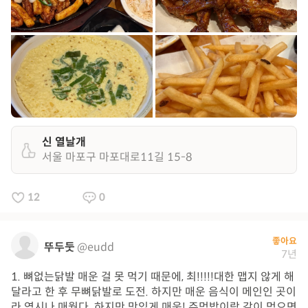
신 열날개
서울 마포구 마포대로11길 15-8
12
0
좋아요
뚜두둣
@eudd
7년
1. 뼈없는닭발 매운 걸 못 먹기 때문에, 최!!!!!대한 맵지 않게 해
달라고 한 후 무뼈닭발로 도전. 하지만 매운 음식이 메인인 곳이
라 역시나 매웠다. 하지만 맛있게 매움! 주먹밥이랑 같이 먹으면