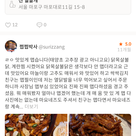
신 열날개
서울 마포구 마포대로11길 15-8
12
0
5.0
쩝쩝박사
@surizzang
11개월
ㄹㅇ 맛있게 맵습니다(태양초 고추장 광고 아니고요) 닭목살불
닭, 계란찜 시켰어요 닭목살불닭은 생각보다 안 맵더라고요 근
데 맛있어요 마늘이랑 고추도 매워서 와 맛있어 하고 싹싹김치
친구는 맵찔이인데 저는 열닭발을 너무 먹어보고 싶어서 주문
하니까 사장님 맵부심 있었어요 진짜 진짜 맵다하셨음 경고 주
셨음. 뭐 매워봤자 얼마나 맵겠어 했는데 개 매 움 맛 있 게 맵 다
사진에는 없는데 마요네즈도 주셔서 친구는 맵다면서 마요네즈
랑 계속...
더보기