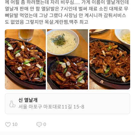
께 어필 좀 하려했는데 자리 비우심..... 가게 이름이 열날개인데
열날개 판매 안 함 열닭발은 7시인데 벌써 재료 소진 대체로 무
뼈닭발 먹었는데 그냥 그랬다 사장님 안 계시니까 감튀서비스
도 없었음 그렇지만 목살,계란찜,맥주 최고
신 열날개
서울 마포구 마포대로11길 15-8
10
0