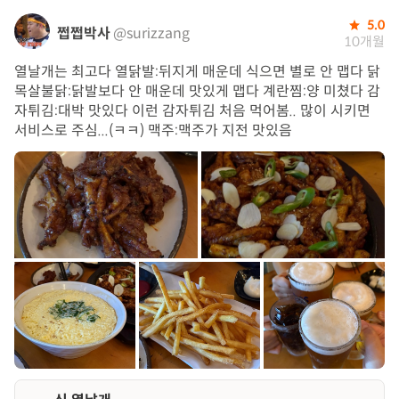
5.0
쩝쩝박사
@surizzang
10개월
열날개는 최고다 열닭발:뒤지게 매운데 식으면 별로 안 맵다 닭
목살불닭:닭발보다 안 매운데 맛있게 맵다 계란찜:양 미쳤다 감
자튀김:대박 맛있다 이런 감자튀김 처음 먹어봄.. 많이 시키면
서비스로 주심...(ㅋㅋ) 맥주:맥주가 지전 맛있음