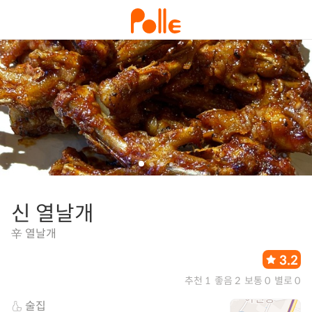
신 열날개
辛 열날개
3.2
추천 1
좋음 2
보통 0
별로 0
술집