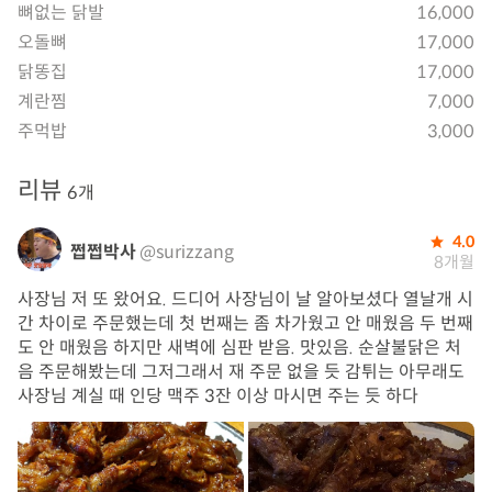
뼈없는 닭발
16,000
오돌뼈
17,000
닭똥집
17,000
계란찜
7,000
주먹밥
3,000
리뷰
6개
4.0
쩝쩝박사
@surizzang
8개월
사장님 저 또 왔어요. 드디어 사장님이 날 알아보셨다 열날개 시
간 차이로 주문했는데 첫 번째는 좀 차가웠고 안 매웠음 두 번째
도 안 매웠음 하지만 새벽에 심판 받음. 맛있음. 순살불닭은 처
음 주문해봤는데 그저그래서 재 주문 없을 듯 감튀는 아무래도
사장님 계실 때 인당 맥주 3잔 이상 마시면 주는 듯 하다