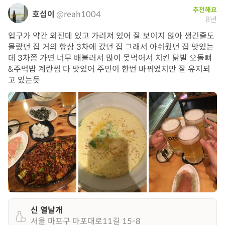
추천해요
호섭이
@reah1004
8년
입구가 약간 외진데 있고 가려져 있어 잘 보이지 않아 생긴줄도
몰랐던 집 거의 항상 3차에 갔던 집 그래서 아쉬웠던 집 맛있는
데 3차쯤 가면 너무 배불러서 많이 못먹어서 치킨 닭발 오돌뼈
&주먹밥 계란찜 다 맛있어 주인이 한번 바뀌었지만 잘 유지되
고 있는듯
신 열날개
서울 마포구 마포대로11길 15-8