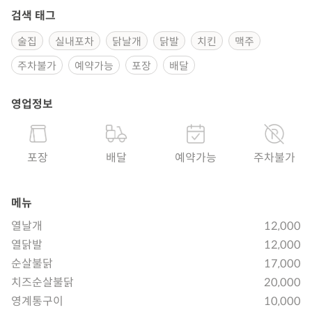
검색 태그
술집
실내포차
닭날개
닭발
치킨
맥주
주차불가
예약가능
포장
배달
영업정보
포장
배달
예약가능
주차불가
메뉴
열날개
12,000
열닭발
12,000
순살불닭
17,000
치즈순살불닭
20,000
영계통구이
10,000