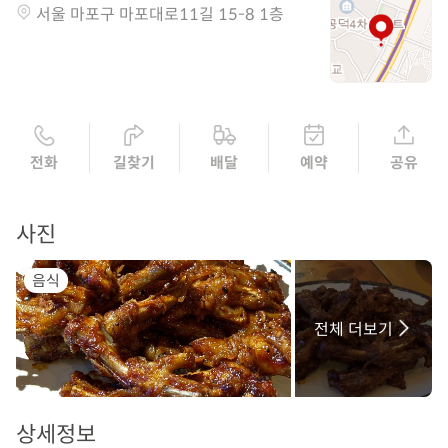
서울 마포구 마포대로11길 15-8 1층
전화
길찾기
배달
예약
공유
사진
음식
전체 더보기
상세정보