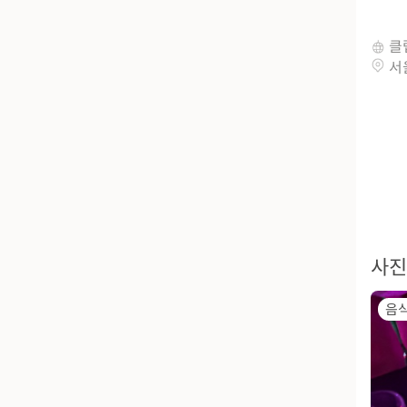
클
서
사진
음