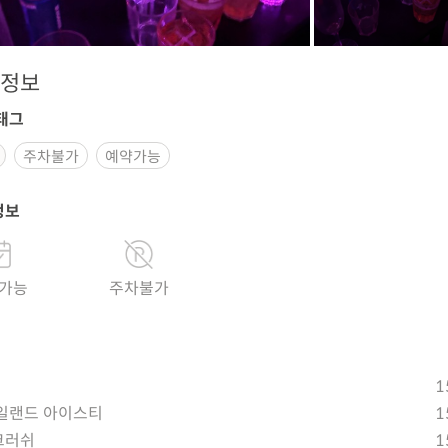
정보
태그
주차불가
예약가능
정보
가능
주차불가
1
일랜드 아이스티
1
크러쉬
1