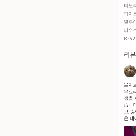
미도
피치
깔루
파우
B-52
리
을지로
무료라
생을 
습니다
고, 
온 테