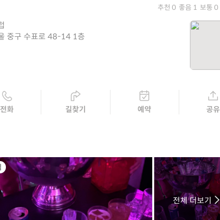
추천 0
좋음 1
보통 0
럽
울 중구 수표로 48-14 1층
전화
길찾기
예약
공
식
전체 더보기