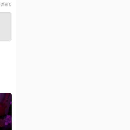
별로 0
유