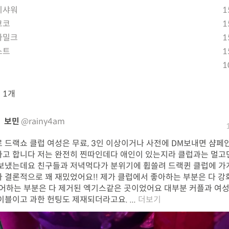
리샤워
1
코코
1
아밀크
1
스트
1
1
뷰
1개
보민
@rainy4am
 드랙쇼 클럽 여성은 무료, 3인 이상이거나 사전에 DM보내면 샴페
고 합니다 저는 완전히 찐따인데다 애인이 있는지라 클럽과는 멀고
보냈는데요 친구들과 저녁먹다가 분위기에 휩쓸려 드랙퀸 클럽에 
 결론적으로 꽤 재밌었어요!! 제가 클럽에서 좋아하는 부분은 다 강
싫어하는 부분은 다 제거된 엑기스같은 곳이었어요 대부분 커플과 여
이블이고 과한 헌팅도 제재되더라고요. ...
더보기