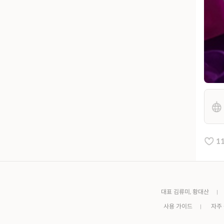
1
대표 김류미, 황대산
사용 가이드
자주