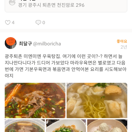
경기 광주시 퇴촌면 천진암로 296
4
0
좋아요
최달구
@milboricha
2년
광주퇴촌 미엔미엔 우육탕집. 여기에 이런 곳이?-? 하면서 늘
지나만다니다가 드디어 가보았다 마라우육면은 별로였고 다음
번에 가면 기본우육면과 볶음면과 안먹어본 요리를 시도해보아
야지