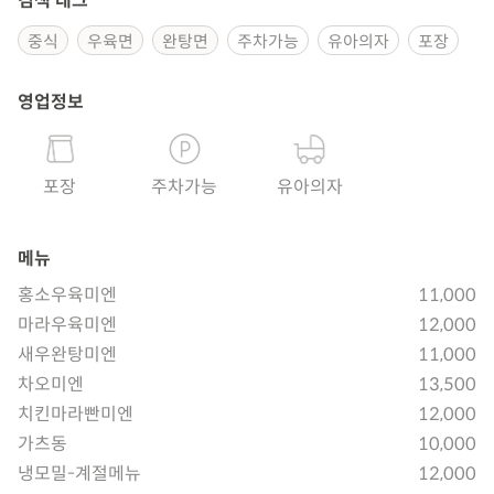
검색 태그
중식
우육면
완탕면
주차가능
유아의자
포장
영업정보
포장
주차가능
유아의자
메뉴
홍소우육미엔
11,000
마라우육미엔
12,000
새우완탕미엔
11,000
차오미엔
13,500
치킨마라빤미엔
12,000
가츠동
10,000
냉모밀-계절메뉴
12,000