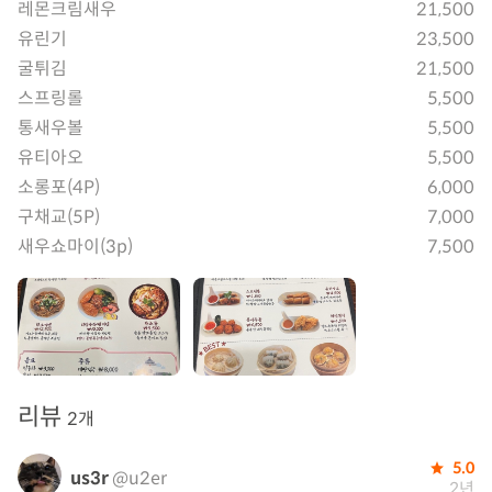
레몬크림새우
21,500
유린기
23,500
굴튀김
21,500
스프링롤
5,500
통새우볼
5,500
유티아오
5,500
소롱포(4P)
6,000
구채교(5P)
7,000
새우쇼마이(3p)
7,500
리뷰
2개
5.0
us3r
@u2er
2년