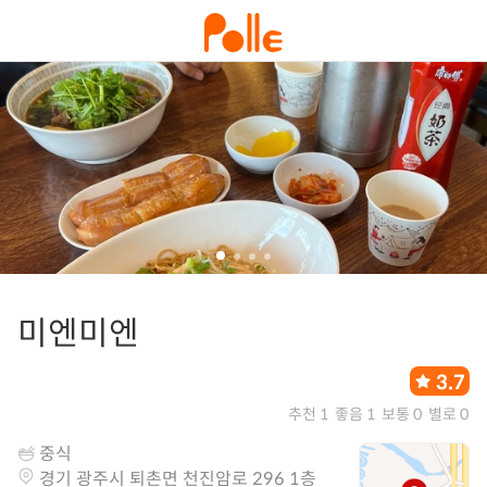
미엔미엔
3.7
추천 1
좋음 1
보통 0
별로 0
중식
경기 광주시 퇴촌면 천진암로 296 1층