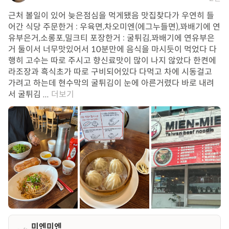
근처 볼일이 있어 늦은점심을 먹게됐음 맛집찾다가 우연히 들
어간 식당 주문한거 : 우육면,차오미엔(에그누들면),꽈배기에 연
유부은거,소롱포,밀크티 포장한거 : 굴튀김,꽈배기에 연유부은
거 둘이서 너무맛있어서 10분만에 음식을 마시듯이 먹었다 다
행히 고수는 따로 주시고 향신료맛이 많이 나지 않았다 한켠에
라조장과 흑식초가 따로 구비되어있다 다먹고 차에 시동걸고
가려고 하는데 현수막의 굴튀김이 눈에 아른거렸다 바로 내려
서 굴튀김 ...
더보기
미엔미엔