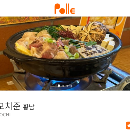
모치준
황남
OCHI