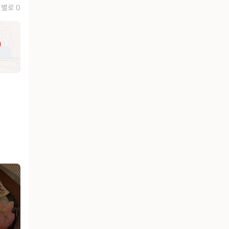
별로 0
유