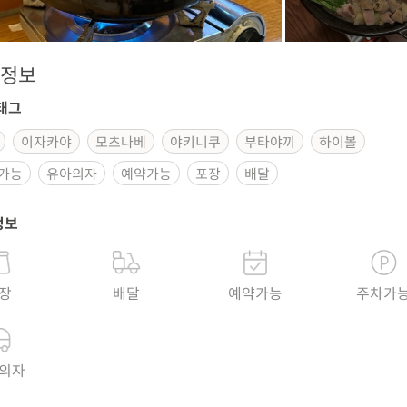
정보
태그
이자카야
모츠나베
야키니쿠
부타야끼
하이볼
가능
유아의자
예약가능
포장
배달
정보
장
배달
예약가능
주차가
의자