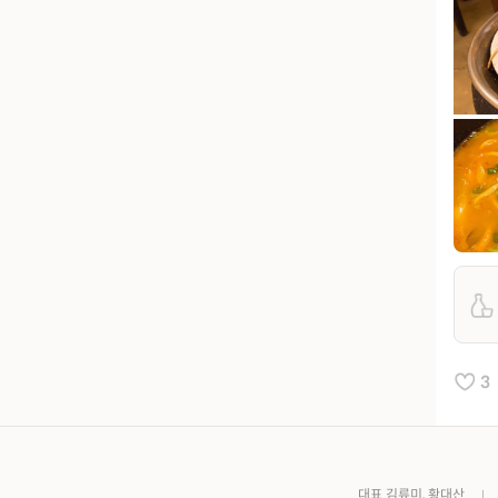
3
대표 김류미, 황대산