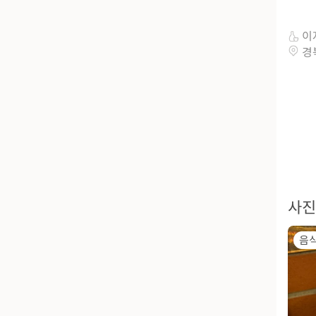
이
경
사진
음