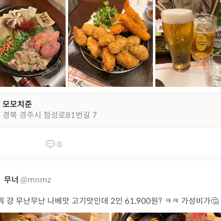
모모치준
경북 경주시 첨성로81번길 7
0
무너
@mnmz
뭐 걍 무난무난 나베맛 고기맛인데 2인 61,900원? ㅋㅋ 가성비가🤔