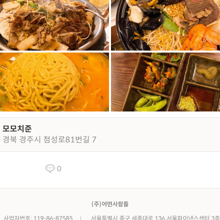
모모치준
경북 경주시 첨성로81번길 7
0
(주)어떤사람들
사업자번호: 119-86-87585
서울특별시 중구 세종대로 136 서울파이낸스센터 3층