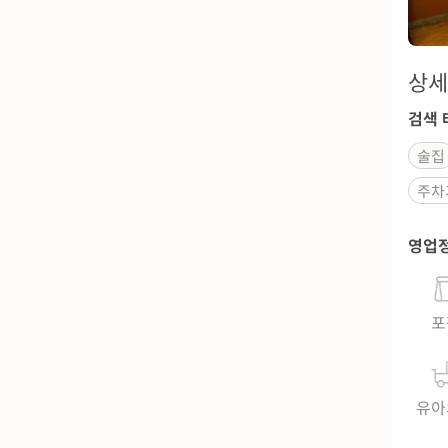
상세
검색 
술집
주차
영업
포
유아