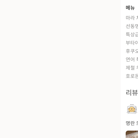
메뉴
마라 
선동
특상급
부타
후쿠
연어 
제철 
호로몬
리
명란