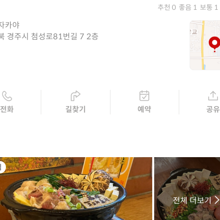
추천 0
좋음 1
보통 1
자카야
북 경주시 첨성로81번길 7 2층
전화
길찾기
예약
공
식
전체 더보기