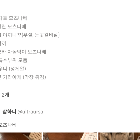
차돌 모츠나베
명란 모츠나베
 야끼니꾸(우설, 눈꽃갈비살)
야끼
오카 차돌박이 모츠나베
특수부위 모듬
우니 (성게알)
 가라아게 (막창 튀김)
뷰
2개
삼하니
@ultraursa
 모츠나베