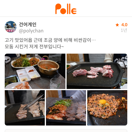
건어게인
4.0
1년
@polychan
고기 맛있어욥 근데 조금 양에 비해 비싼감이…

모둠 시킨거 저게 전부입니다~