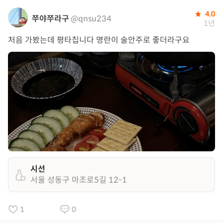
4.0
쭈야쭈라구
@qnsu234
1년
처음 가봤는데 평타칩니다 명란이 술안주로 좋더라구요
시선
서울 성동구 마조로5길 12-1
1
0