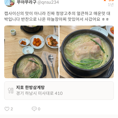
쭈야쭈라구
@qnsu234
1년
캡사이신의 맛이 아니라 진짜 청양고추의 얼큰하고 매운맛 대
박입니다 반찬으로 나온 마늘장아찌 맛있어서 사갔어요 ㅎㅎ
지호 한방삼계탕
경기 하남시 미사대로 410
2
0