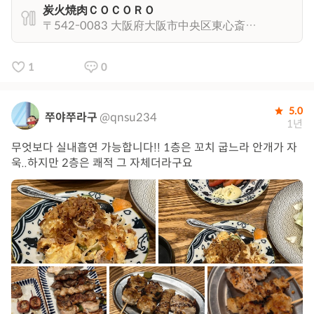
炭火焼肉ＣＯＣＯＲＯ
〒542-0083 大阪府大阪市中央区東心斎橋２丁目３−９
1
0
5.0
쭈야쭈라구
@qnsu234
1년
무엇보다 실내흡연 가능합니다!! 1층은 꼬치 굽느라 안개가 자
욱..하지만 2층은 쾌적 그 자체더라구요