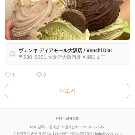
ヴェンキ ディアモール大阪店 / Venchi Diamor Osak
〒530-0001 大阪府大阪市北区梅田１丁目１２ 大阪駅前ダイヤモンド地下街 2号 G112 区画
1
0
더보기
(주)어떤사람들
대표 김류미, 황대산
사업자번호: 119-86-87585
서울특별시 중구 세종대로 136 서울파이낸스센터 3층
help@polle.com