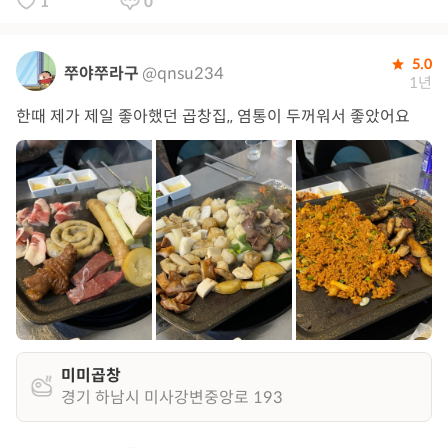
1
0
5.0
쭈야쭈라구
@qnsu234
1년
한때 제가 제일 좋아했던 곱창집,, 염통이 두꺼워서 좋았어요
미미곱창
경기 하남시 미사강변중앙로 193