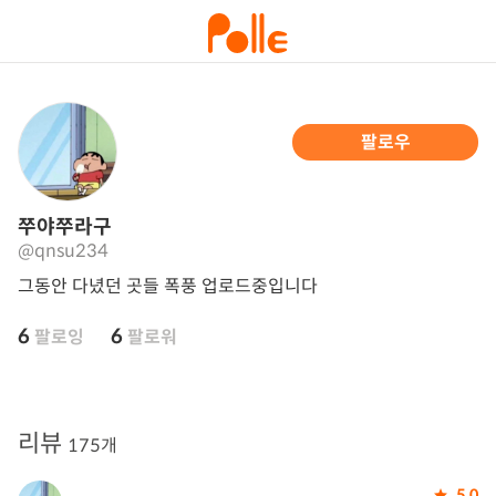
팔로우
쭈야쭈라구
@qnsu234
그동안 다녔던 곳들 폭풍 업로드중입니다
6
6
팔로잉
팔로워
리뷰
175개
5.0