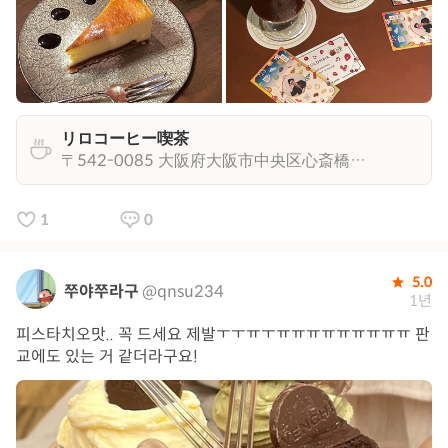
リロコーヒー喫茶
〒542-0085 大阪府大阪市中央区心斎橋筋２丁目７−２５ 金子ビル ２階
1
0
5.0
쭈야쭈라구
@qnsu234
1년
피스타치오맛.. 꼭 드세요 제발ㅜㅜㅠㅜㅠㅠㅠㅠㅠㅠㅠㅠㅠ 판
교에도 있는 거 같더라구요!