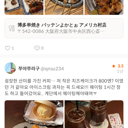
博多串焼き バッテンよかとぉ アメリカ村店
〒542-0086 大阪府大阪市中央区西心斎橋２丁目４−１１
1
0
3.5
쭈야쭈라구
@qnsu234
1년
굉장한 산미를 가진 커피… 저 작은 치즈케이크가 800엔? 이였
던 거 같아요 아이스크림 과자는 꼭 드세요!!! 웨이팅 1시간 정
도 하고 들어갔어요.. 계단에서 웨이팅해야돼여ㅠ