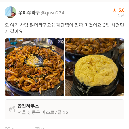
5.0
쭈야쭈라구
@qnsu234
1년
오 여기 사람 많더라구요?! 계란찜이 진짜 미쳤어요 3번 시켰던
거 같아요
곱창하우스
서울 성동구 마조로7길 12