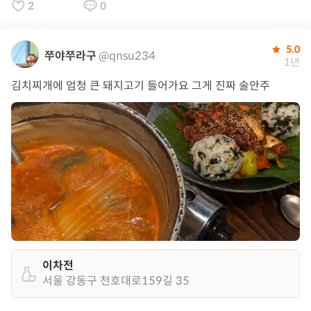
2
0
5.0
쭈야쭈라구
@qnsu234
1년
김치찌개에 엄청 큰 돼지고기 들어가요 그게 진짜 술안주
이차전
서울 강동구 천호대로159길 35