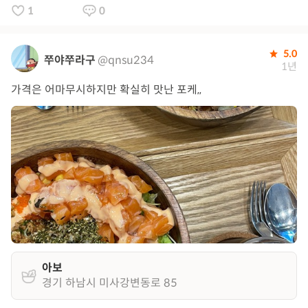
1
0
5.0
쭈야쭈라구
@qnsu234
1년
가격은 어마무시하지만 확실히 맛난 포케,,
아보
경기 하남시 미사강변동로 85