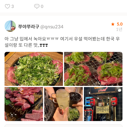
3
0
5.0
쭈야쭈라구
@qnsu234
1년
아 그냥 입에서 녹아요ㅠㅠㅠ 여기서 우설 먹어봤는데 한국 우
설이랑 또 다른 맛,,❣️❣️❣️