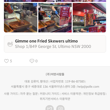
Gimme one Fried Skewers ultimo
Shop 1/849 George St, Ultimo NSW 2000
5
0
(주)어떤사람들
대표 김류미, 황대산
사업자번호: 119-86-87585
서울특별시 중구 세종대로 136 서울파이낸스센터 3층
help@polle.com
사용 가이드
자주 묻는 질문
커뮤니티 가이드
서비스 이용약관
개인정보 취급방침
위치기반서비스 이용약관