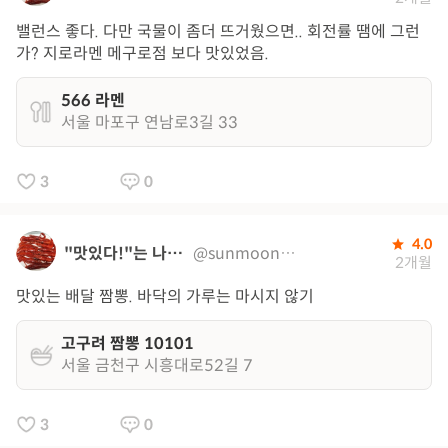
밸런스 좋다. 다만 국물이 좀더 뜨거웠으면.. 회전률 땜에 그런
가? 지로라멘 메구로점 보다 맛있었음.
566 라멘
서울 마포구 연남로3길 33
3
0
4.0
"맛있다!"는 나의 지도
@sunmoon0320
2개월
맛있는 배달 짬뽕. 바닥의 가루는 마시지 않기
고구려 짬뽕 10101
서울 금천구 시흥대로52길 7
3
0