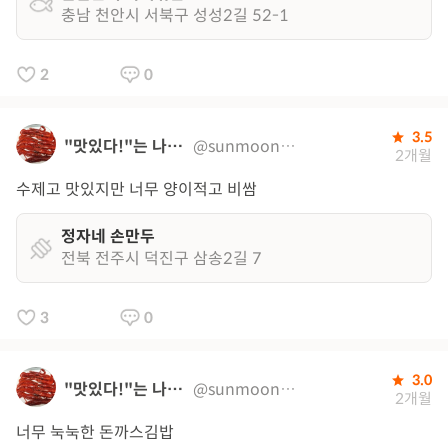
충남 천안시 서북구 성성2길 52-1
2
0
3.5
"맛있다!"는 나의 지도
@sunmoon0320
2개월
수제고 맛있지만 너무 양이적고 비쌈
정자네 손만두
전북 전주시 덕진구 삼송2길 7
3
0
3.0
"맛있다!"는 나의 지도
@sunmoon0320
2개월
너무 눅눅한 돈까스김밥