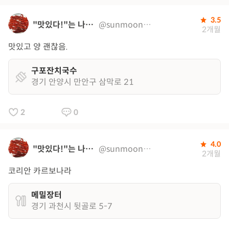
3.5
"맛있다!"는 나의 지도
@sunmoon0320
2개월
맛있고 양 괜찮음.
구포잔치국수
경기 안양시 만안구 삼막로 21
2
0
4.0
"맛있다!"는 나의 지도
@sunmoon0320
2개월
코리안 카르보나라
메밀장터
경기 과천시 뒷골로 5-7