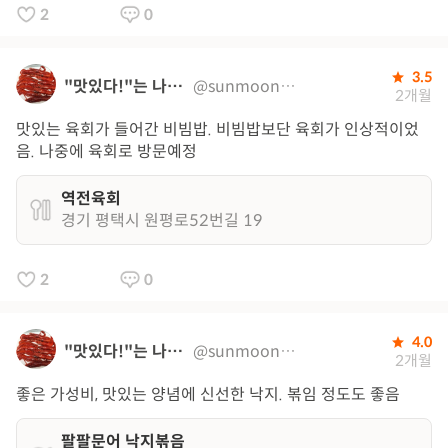
2
0
3.5
"맛있다!"는 나의 지도
@sunmoon0320
2개월
맛있는 육회가 들어간 비빔밥. 비빔밥보단 육회가 인상적이었
음. 나중에 육회로 방문예정
역전육회
경기 평택시 원평로52번길 19
2
0
4.0
"맛있다!"는 나의 지도
@sunmoon0320
2개월
좋은 가성비, 맛있는 양념에 신선한 낙지. 볶임 정도도 좋음
팔팔문어 낙지볶음