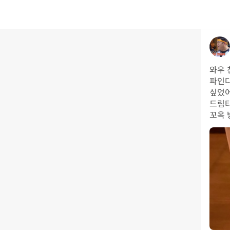
와우 
파인다
싶었어
드림타
꼬옥 