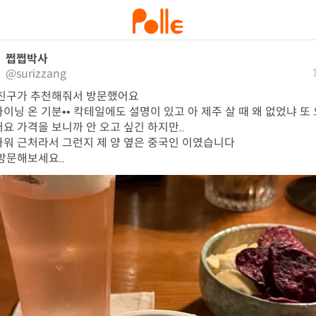
쩝쩝박사
@surizzang
친구가 추천해줘서 방문했어요

이닝 온 기분•• 칵테일에도 설명이 있고 아 제주 살 때 왜 없었냐 또 
요 가격을 보니까 안 오고 싶긴 하지만..

워 근처라서 그런지 제 양 옆은 중국인 이였습니다

방문해보세요..