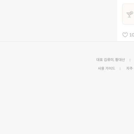
1
대표 김류미, 황대산
사용 가이드
자주