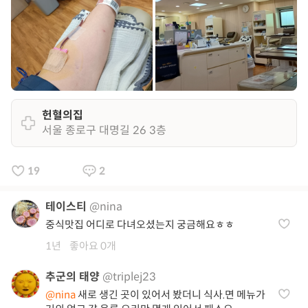
헌혈의집
서울 종로구 대명길 26 3층
19
2
테이스티
@nina
중식맛집 어디로 다녀오셨는지 궁금해요ㅎㅎ
1년
좋아요 0개
추군의 태양
@triplej23
@nina
새로 생긴 곳이 있어서 봤더니 식사.면 메뉴가