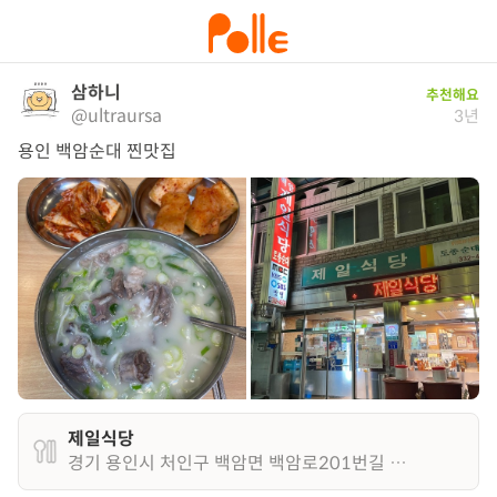
삼하니
추천해요
@ultraursa
3년
용인 백암순대 찐맛집
제일식당
경기 용인시 처인구 백암면 백암로201번길 11 1층