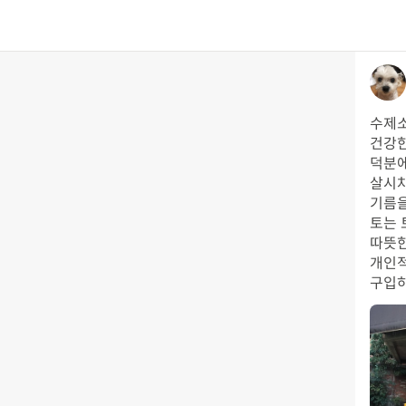
수제소
건강한
덕분에
살시챠
기름을
토는 
따뜻한
개인적
구입하