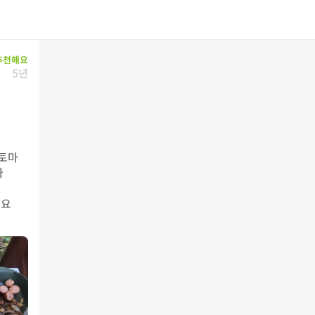
추천해요
5년
질토마


요
