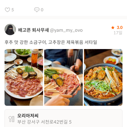
5
0
3.0
배고픈 퇴사무새
@yam_my_ovo
17일
후추 맛 강한 소금구이, 고추장은 제육볶음 서타일
오리아저씨
부산 강서구 서천로42번길 5