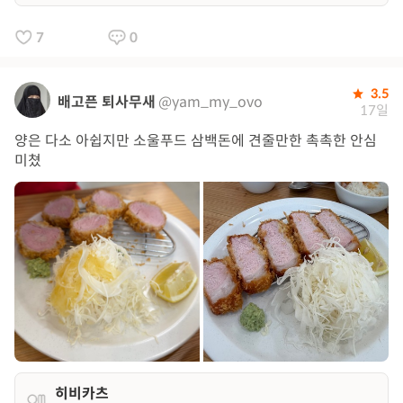
7
0
3.5
배고픈 퇴사무새
@yam_my_ovo
17일
양은 다소 아쉽지만 소울푸드 삼백돈에 견줄만한 촉촉한 안심
미쳤
히비카츠