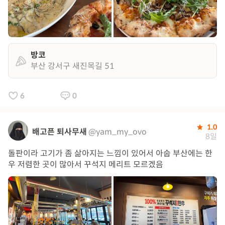
방코
부산 강서구 새진목길 51
6
0
1.0
배고픈 퇴사무새
@yam_my_ovo
8일
돌판이라 고기가 좀 삶아지는 느낌이 있어서 아숩 부산에는 한
우 저렴한 곳이 많아서 꾸석지 메리트 모르겠음