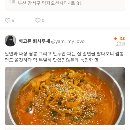
부산 강서구 명지오션시티4로 81
6
0
3.0
배고픈 퇴사무새
@yam_my_ovo
23일
밀면과 짜장 짬뽕 그리고 만두만 파는 집 밀면을 팔다보니 짬뽕
면도 쫄깃하다 막 특별히 맛있진않은데 눅진한 맛