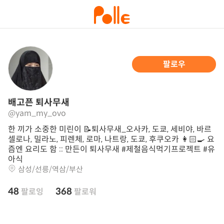
팔로우
배고픈 퇴사무새
@yam_my_ovo
한 끼가 소중한 미린이 📝퇴사무새_오사카, 도쿄, 세비야, 바르
셀로나, 밀라노, 피렌체, 로마, 나트랑, 도쿄, 후쿠오카 👩🏻‍🍳 요
즘엔 요리도 함 :: 만든이 퇴사무새 #제철음식먹기프로젝트 #유
아식
삼성/선릉/역삼/부산
48
368
팔로잉
팔로워