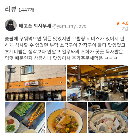
리뷰
1447개
4.0
배고픈 퇴사무새
@yam_my_ovo
2일
숯불에 구워먹으면 뭐든 맛있지만 그릴링 서비스가 있어서 편
하게 식사할 수 있었던 부막 소금구이 간장구이 둘다 맛있었고
초계비빔은 생각보다 안달고 열무와의 조화가 굿굿 묵사발은
입덧 때문인지 상큼하니 맛있어서 추가주문해먹음 ㅋㅋㅋ