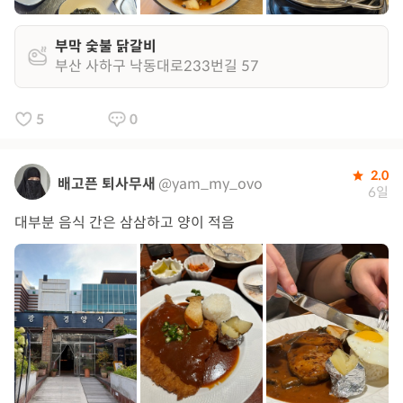
부막 숯불 닭갈비
부산 사하구 낙동대로233번길 57
5
0
2.0
배고픈 퇴사무새
@yam_my_ovo
6일
대부분 음식 간은 삼삼하고 양이 적음