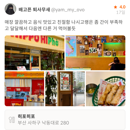
4.0
배고픈 퇴사무새
@yam_my_ovo
17일
매장 깔끔하고 음식 맛있고 친절함 나시고랭은 좀 간이 부족하
고 달달해서 다음엔 다른 거 먹어볼듯
히포히포
부산 사하구 낙동대로 280