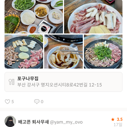
포구나무집
부산 강서구 명지오션시티8로42번길 12-15
5
0
3.5
배고픈 퇴사무새
@yam_my_ovo
17일