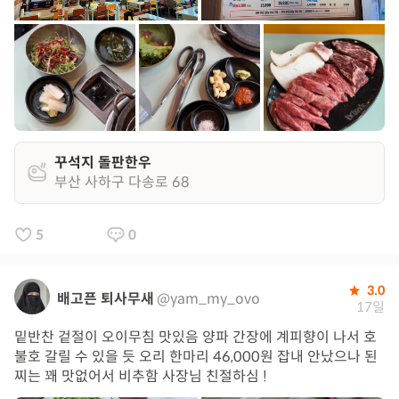
꾸석지 돌판한우
부산 사하구 다송로 68
5
0
3.0
배고픈 퇴사무새
@yam_my_ovo
17일
밑반찬 겉절이 오이무침 맛있음 양파 간장에 계피향이 나서 호
불호 갈릴 수 있을 듯 오리 한마리 46,000원 잡내 안났으나 된
찌는 꽤 맛없어서 비추함 사장님 친절하심 !