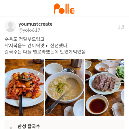
youmustcreate
1년
@yolo617
수육도 정말부드럽고

낙지복음도 간이딱맞고 신선했다.

칼국수는 다들 별로라했는데 맛있게먹었음
한성 칼국수