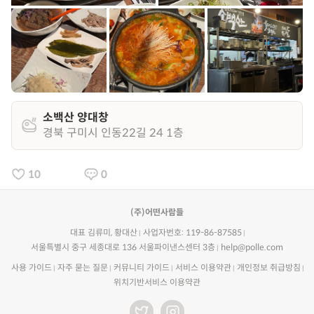
소백산 양대창
경북 구미시 인동22길 24 1층
10
0
(주)어떤사람들
대표 김류미, 황대산
사업자번호: 119-86-87585
서울특별시 중구 세종대로 136 서울파이낸스센터 3층
help@polle.com
사용 가이드
자주 묻는 질문
커뮤니티 가이드
서비스 이용약관
개인정보 취급방침
위치기반서비스 이용약관