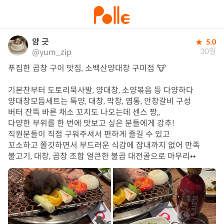
얌 긋
5.0
30일
@yum_zip
푸짐한 곱창 구이 맛집, 소백산양대창 구미점 🐮

기본찬부터 도토리묵사발, 양대창, 소양볶음 등 다양하다

양대창모듬세트는 특양, 대창, 막창, 염통, 안창갈비 구성

버터 잔뜩 바른 채소 꼬치도 나오는데 센스 짱,,

다양한 부위를 한 번에 맛보고 싶은 분들에게 강추! 

직원분들이 직접 구워주셔서 편하게 즐길 수 있고

꼬소하고 쫄깃하면서 부드러운 식감에 잡내까지 없어 만족

불고기, 대창, 곱창 조합 얼큰한 불곱 대전골으로 마무리••