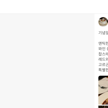
기념일
앤틱한
와인 
찹스테
레드와
고르곤
특별한