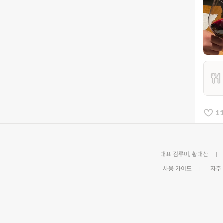
1
대표 김류미, 황대산
사용 가이드
자주