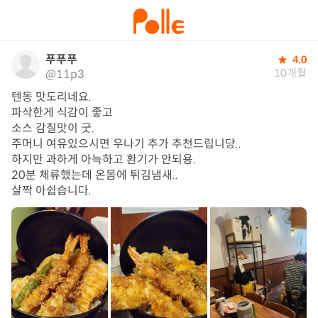
푸푸푸
4.0
10개월
@11p3
텐동 맛도리네요.

파삭한게 식감이 좋고

소스 감칠맛이 굿.

주머니 여유있으시면 우나기 추가 추천드립니당..

하지만 과하게 아늑하고 환기가 안되용.

20분 체류했는데 온몸에 튀김냄새.. 

살짝 아쉽습니다.