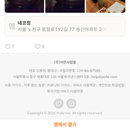
네코정
서울 노원구 동일로192길 77 동신아파트 2층 201호
7
0
(주)어떤사람들
대표 김류미, 황대산
사업자번호: 119-86-87585
서울특별시 중구 세종대로 136 서울파이낸스센터 3층
help@polle.com
사용 가이드
자주 묻는 질문
커뮤니티 가이드
서비스 이용약관
개인정보 취급방침
위치기반서비스 이용약관
Copyright © 2026 Polle Inc. All rights reserved.
앱에서 열기