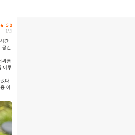
5.0
1년
 시간
기 공간
 쌉싸름
를 이루
그랬다
용 이