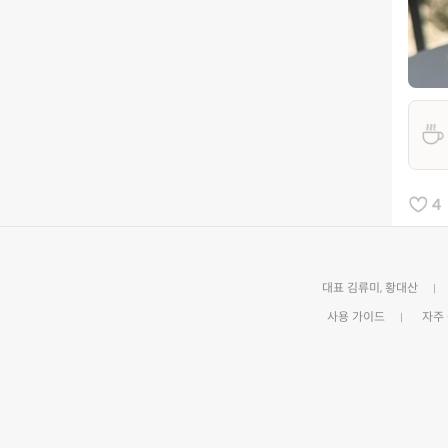
4
대표 김류미, 황대산
사용 가이드
자주