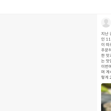
지난 
인 1
이 따
주문하
한 맛
는 맛
이번에
며 계
렇게 