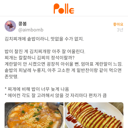
콩봄
좋아요
@aimbomb
3년
김치찌개에 솥밥이라니, 맛없을 수가 없지.

밥이 찰진 게 김치찌개랑 아주 잘 어울린다.

찌개는 칼칼하니 김찌의 정석이랄까?

계란말이 안 시켰으면 굉장히 아쉬울 뻔, 엄마표 계란말이 느낌.

솥밥의 피날레 누룽지, 아주 고소한 게 밑반찬이랑 같이 먹으면 
존맛탱.

* 찌개에 비해 밥이 너무 늦게 나옴

* 에어컨 각도 잘 고려해서 앉을 것 자리마다 편차가 큼