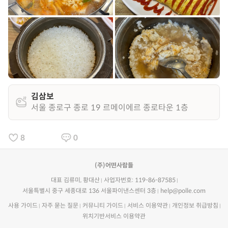
김삼보
서울 종로구 종로 19 르메이에르 종로타운 1층
8
0
(주)어떤사람들
대표 김류미, 황대산
사업자번호: 119-86-87585
서울특별시 중구 세종대로 136 서울파이낸스센터 3층
help@polle.com
사용 가이드
자주 묻는 질문
커뮤니티 가이드
서비스 이용약관
개인정보 취급방침
위치기반서비스 이용약관