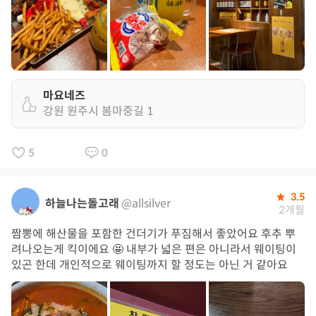
마요네즈
강원 원주시 봄마중길 1
5
0
3.5
하늘나는돌고래
@allsilver
2개월
짬뽕에 해산물을 포함한 건더기가 푸짐해서 좋았어요 후추 뿌
려나오는게 킥이에요 🤩 내부가 넓은 편은 아니라서 웨이팅이
있곤 한데 개인적으로 웨이팅까지 할 정도는 아닌 거 같아요