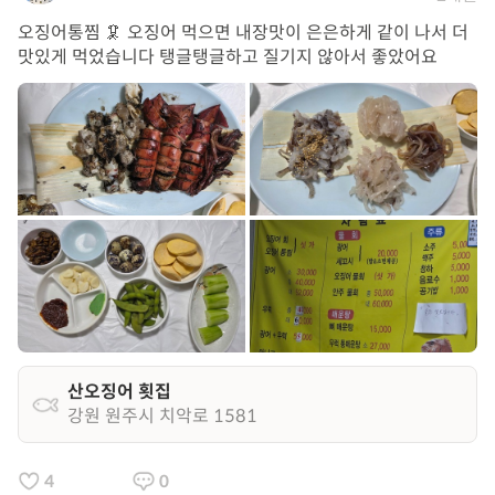
오징어통찜 🦑 오징어 먹으면 내장맛이 은은하게 같이 나서 더
맛있게 먹었습니다 탱글탱글하고 질기지 않아서 좋았어요
산오징어 횟집
강원 원주시 치악로 1581
4
0