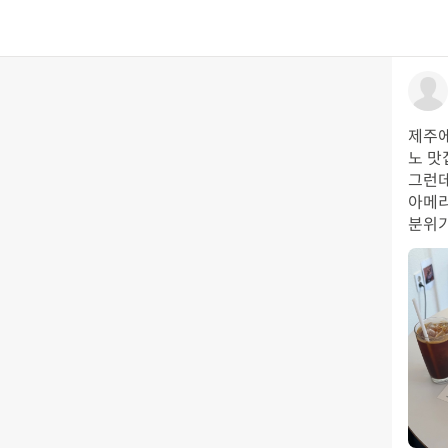
제주에
노 맛
그런데
아메리
분위기