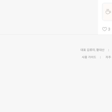
3
대표 김류미, 황대산
사용 가이드
자주