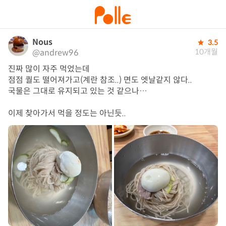
Nous
3.5
10개월
@andrew96
진짜 많이 자주 먹었는데

점점 퀄도 떨어져가고(계란 참조..) 면도 엣날같지 않다..

국물은 그대로 유지되고 있는 것 같으나… 

이제 찾아가서 먹을 정도는 아닌듯..