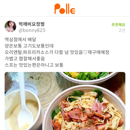
먹깨비요정찡
추천해요
@bonny825
2년
역삼점에서 배달

양은보통 고기도보통인데

오리엔탈,파프리카소스가 다함 넘 맛있음♡재구매예정

가볍고 짭잘해서좋음

스프는 맛있는편은아니고 보통