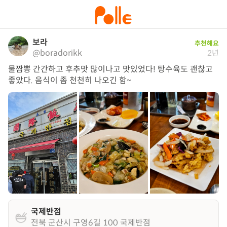
보라
추천해요
@boradorikk
2년
물짬뽕 간간하고 후추맛 많이나고 맛있었다! 탕수육도 괜찮고 
좋았다. 음식이 좀 천천히 나오긴 함~
국제반점
전북 군산시 구영6길 100 국제반점